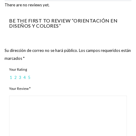
There are no reviews yet.
BE THE FIRST TO REVIEW “ORIENTACIÓN EN
DISEÑOS Y COLORES”
Su dirección de correo no se hará público.
Los campos requeridos están
marcados
*
Your Rating
1
2
3
4
5
Your Review
*