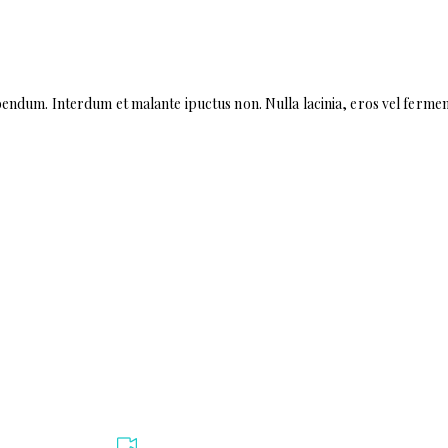
AWESOME WORK CULTURE
endum. Interdum et malante ipuctus non. Nulla lacinia, eros vel fermen
WATCH VIDEO