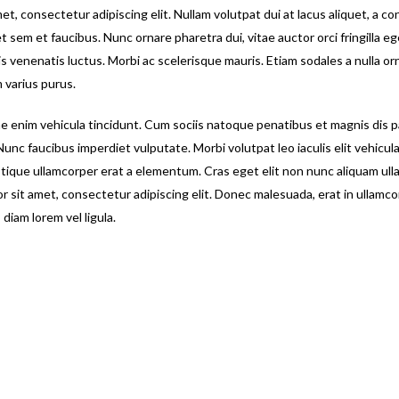
et, consectetur adipiscing elit. Nullam volutpat dui at lacus aliquet, a c
t sem et faucibus. Nunc ornare pharetra dui, vitae auctor orci fringilla e
lis venenatis luctus. Morbi ac scelerisque mauris. Etiam sodales a nulla or
 varius purus.
ae enim vehicula tincidunt. Cum sociis natoque penatibus et magnis dis 
Nunc faucibus imperdiet vulputate. Morbi volutpat leo iaculis elit vehicul
stique ullamcorper erat a elementum. Cras eget elit non nunc aliquam ul
 sit amet, consectetur adipiscing elit. Donec malesuada, erat in ullamco
 diam lorem vel ligula.