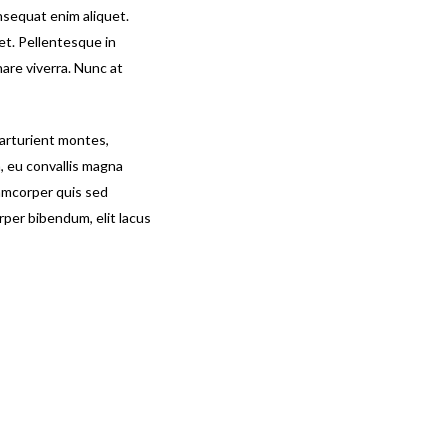
onsequat enim aliquet.
get. Pellentesque in
nare viverra. Nunc at
parturient montes,
a, eu convallis magna
lamcorper quis sed
rper bibendum, elit lacus