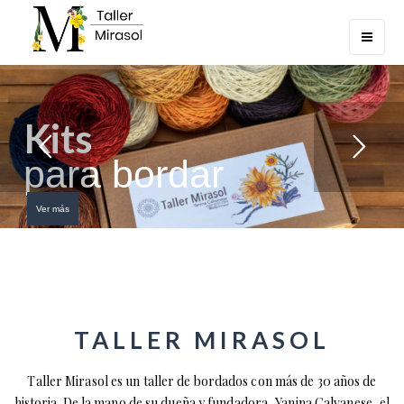
Toggle
navigatio
K
i
t
s
p
a
r
a
b
o
r
d
a
r
Ver más
TALLER MIRASOL
Taller Mirasol es un taller de bordados con más de 30 años de
historia. De la mano de su dueña y fundadora, Yanina Calvanese, el