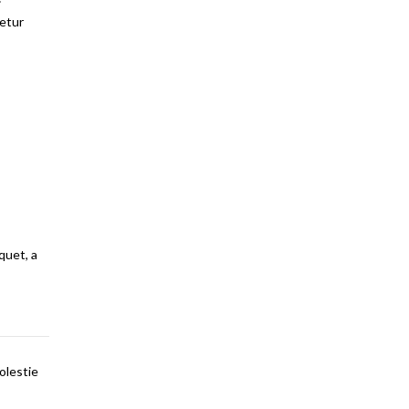
tetur
quet, a
olestie