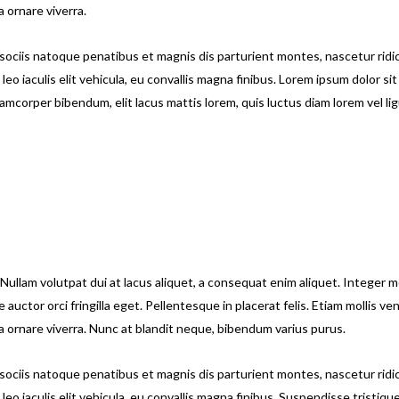
a ornare viverra.
sociis natoque penatibus et magnis dis parturient montes, nascetur ridi
o iaculis elit vehicula, eu convallis magna finibus. Lorem ipsum dolor sit
amcorper bibendum, elit lacus mattis lorem, quis luctus diam lorem vel lig
 Nullam volutpat dui at lacus aliquet, a consequat enim aliquet. Integer m
auctor orci fringilla eget. Pellentesque in placerat felis. Etiam mollis ve
la ornare viverra. Nunc at blandit neque, bibendum varius purus.
sociis natoque penatibus et magnis dis parturient montes, nascetur ridi
eo iaculis elit vehicula, eu convallis magna finibus. Suspendisse tristiqu