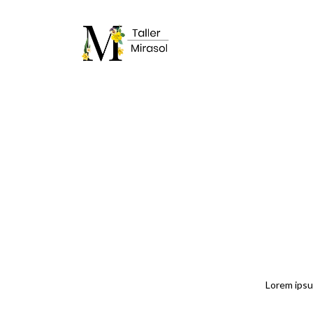
TH
Lorem ipsu