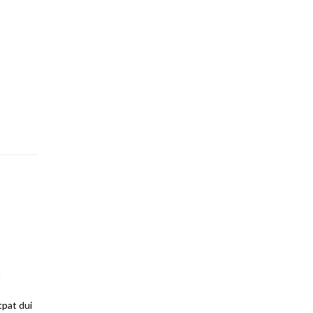
E
tpat dui