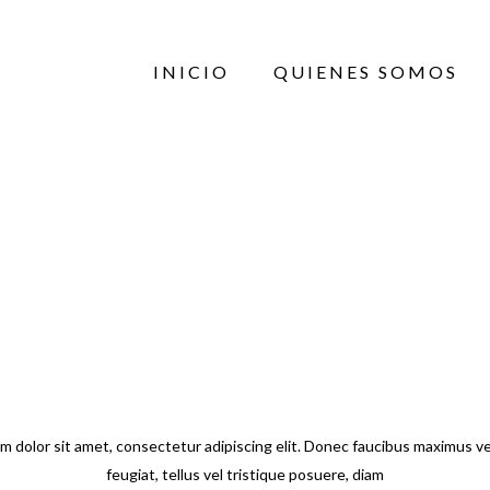
INICIO
QUIENES SOMOS
E UNIQUE CHAIR BY ECOS
m dolor sit amet, consectetur adipiscing elit. Donec faucibus maximus ve
feugiat, tellus vel tristique posuere, diam