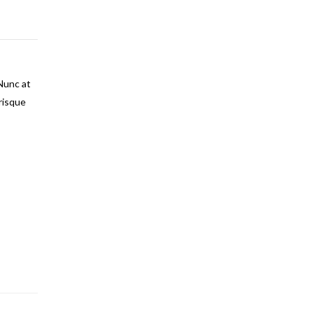
 Nunc at
risque