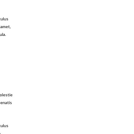
culus
 amet,
ula.
olestie
nenatis
culus
e