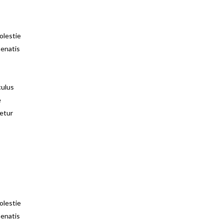
olestie
nenatis
culus
e
tetur
olestie
nenatis