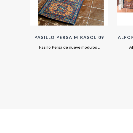
ASOL 21
PASILLO PERSA MIRASOL 09
ALFO
por ..
Pasillo Persa de nueve modulos ..
Al