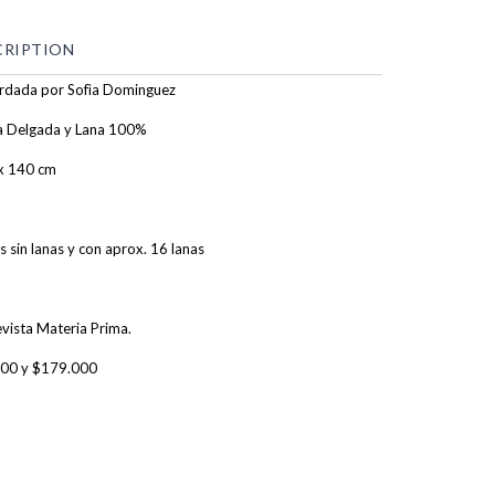
CRIPTION
rdada por Sofìa Dominguez
lla Delgada y Lana 100%
x 140 cm
 sin lanas y con aprox. 16 lanas
evista Materia Prima.
000 y $179.000