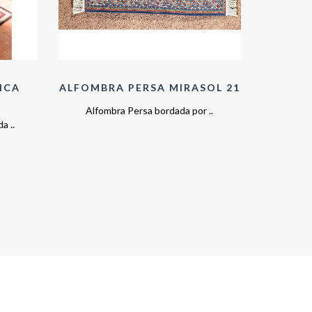
ICA
ALFOMBRA PERSA MIRASOL 21
PASIL
Alfombra Persa bordada por ..
Pasill
a ..